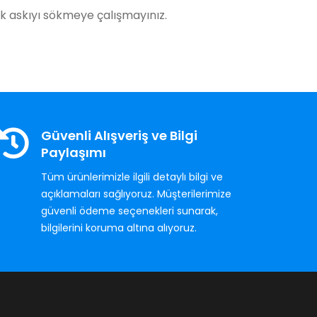
k askıyı sökmeye çalışmayınız.
Güvenli Alışveriş ve Bilgi
Paylaşımı
Tüm ürünlerimizle ilgili detaylı bilgi ve
açıklamaları sağlıyoruz. Müşterilerimize
güvenli ödeme seçenekleri sunarak,
bilgilerini koruma altına alıyoruz.