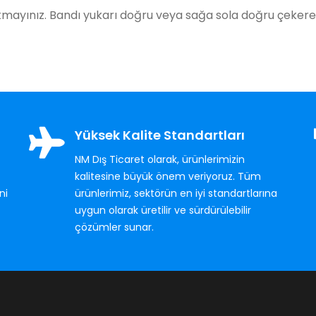
utmayınız. Bandı yukarı doğru veya sağa sola doğru çekere
Yüksek Kalite Standartları
NM Dış Ticaret olarak, ürünlerimizin
kalitesine büyük önem veriyoruz. Tüm
ni
ürünlerimiz, sektörün en iyi standartlarına
uygun olarak üretilir ve sürdürülebilir
çözümler sunar.