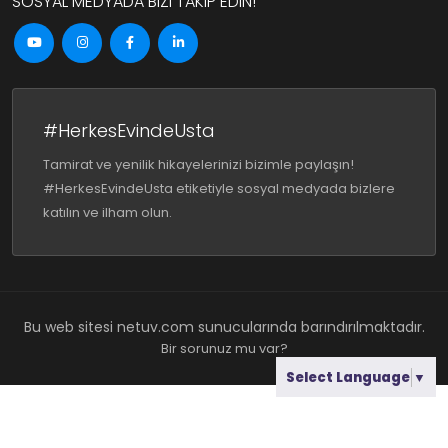
SOSYAL MEDYADA BIZI TAKIP EDIN!
#HerkesEvindeUsta
Tamirat ve yenilik hikayelerinizi bizimle paylaşın!
#HerkesEvindeUsta etiketiyle sosyal medyada bizlere
katılın ve ilham olun.
Bu web sitesi
netuv.com
sunucularında barındırılmaktadır.
Bir sorunuz mu var?
Select Language
▼