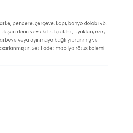
arke, pencere, çerçeve, kapı, banyo dolabı vb.
şan derin veya kılcal çizikleri, oyukları, ezik,
k darbeye veya aşınmaya bağlı yıpranmış ve
sarlanmıştır. Set 1 adet mobilya rötuş kalemi